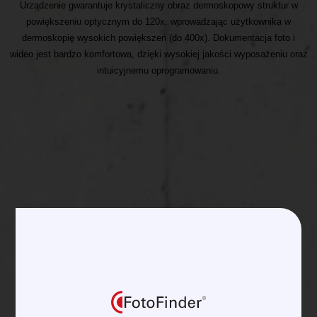
Urządzenie gwarantuje krystaliczny obraz dermoskopowy struktur w
powiększeniu optycznym do 120x, wprowadzając użytkownika w
dermoskopię wysokich powiększeń (do 400x).
Dokumentacja foto i
wideo jest bardzo komfortowa, dzięki wysokiej jakości wyposażeniu oraz
intuicyjnemu oprogramowaniu.